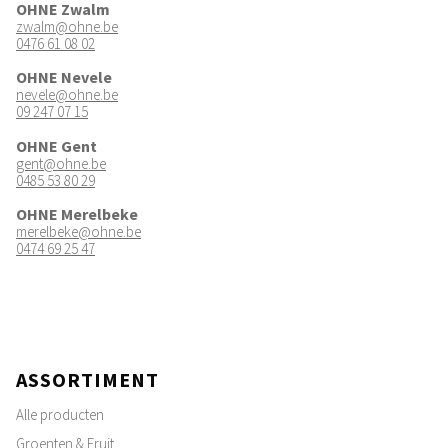
OHNE Zwalm
zwalm@ohne.be
0476 61 08 02
OHNE Nevele
nevele@ohne.be
09 247 07 15
OHNE Gent
gent@ohne.be
0485 53 80 29
OHNE Merelbeke
merelbeke@ohne.be
0474 69 25 47
ASSORTIMENT
Alle producten
Groenten & Fruit