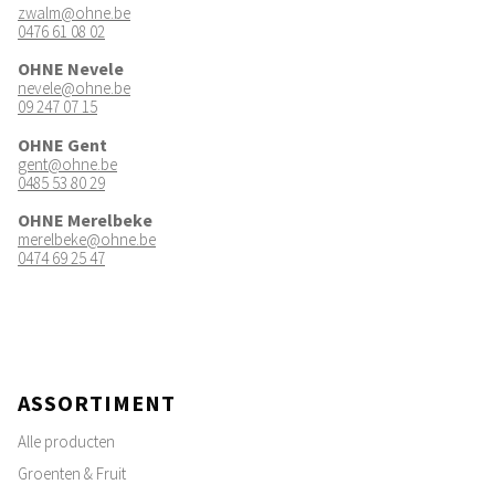
zwalm@ohne.be
0476 61 08 02
OHNE Nevele
nevele@ohne.be
09 247 07 15
OHNE Gent
gent@ohne.be
0485 53 80 29
OHNE Merelbeke
merelbeke@ohne.be
0474 69 25 47
ASSORTIMENT
Alle producten
Groenten & Fruit