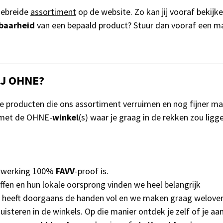
gebreide
assortiment
op de website. Zo kan jij vooraf bekijk
baarheid
van een bepaald product? Stuur dan vooraf een ma
IJ OHNE?
producten die ons assortiment verruimen en nog fijner make
met de OHNE-
winkel
(s) waar je graag in de rekken zou lig
verwerking 100%
FAVV
-proof is.
ffen en hun lokale oorsprong vinden we heel belangrijk
team heeft doorgaans de handen vol en we maken graag welov
isteren in de winkels. Op die manier ontdek je zelf of je a