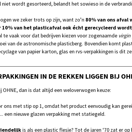
l niet wordt gesorteerd, belandt het sowieso in de verbrandi
ogen we zeker trots op zijn, want zo’n
80% van ons afval 
 10% van het plasticafval ook écht gerecycleerd wordt
al te vaak voor dat bedrijven kiezen voor zogenaamde
virgin 
roei van de astronomische plasticberg. Bovendien komt plas
ecyclage van papier karton, glas en rvs-verpakkingen is dit ze
RPAKKINGEN IN DE REKKEN LIGGEN BIJ OH
ij OHNE, dan is dat altijd een weloverwogen keuze:
r ons met stip op 1, omdat het product eenvoudig kan gere
... een nieuwe glazen verpakking met statiegeld.
riendelijk
is als een plastic flesje? Tot de jaren ‘70 zat er o