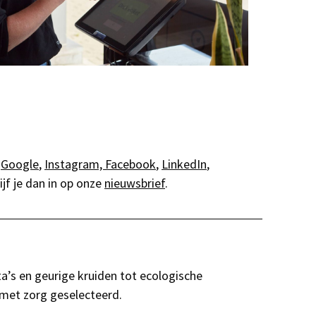
p
Google
,
Instagram,
Facebook
,
LinkedIn
,
rijf je dan in op onze
nieuwsbrief
.
a’s en geurige kruiden tot ecologische
 met zorg geselecteerd.