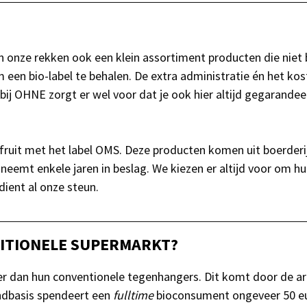
n onze rekken ook een klein assortiment producten die niet b
 om een bio-label te behalen. De extra administratie én het
 bij OHNE zorgt er wel voor dat je ook hier altijd gegarande
 fruit met het label OMS. Deze producten komen uit boerderij
eemt enkele jaren in beslag. We kiezen er altijd voor om h
ient al onze steun.
DITIONELE SUPERMARKT?
der dan hun conventionele tegenhangers. Dit komt door de 
andbasis spendeert een
fulltime
bioconsument ongeveer 50 euro