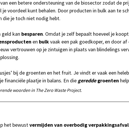
 van een betere ondersteuning van de biosector zodat de pri
l je voordeel kunt behalen. Door producten in bulk aan te scha
die je toch niet nodig hebt.
n geld kan
besparen
. Omdat je zelf bepaalt hoeveel je koop
ensproducten
en
bulk
vaak een pak goedkoper, en door af e
euw vertrouwen op je zintuigen in plaats van blindelings verv
plossing.
sjes’ bij de groenten en het fruit. Je vindt er vaak een hele
e financiële plaatje in balans. En die
geredde
groenten
help
rerende woorden in The Zero Waste Project.
?
 op het bewust
vermijden
van overbodig verpakkingsafval