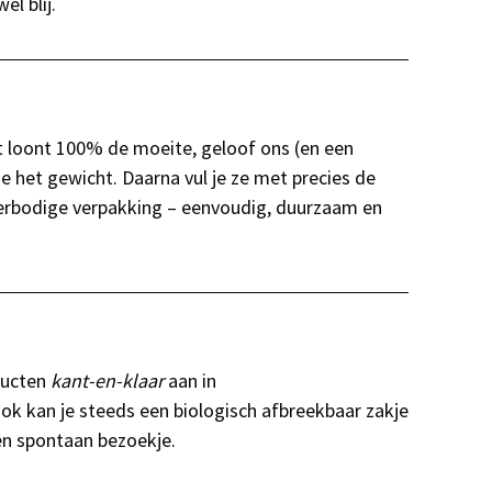
l blij.
het loont 100% de moeite, geloof ons (en een
je het gewicht. Daarna vul je ze met precies de
verbodige verpakking – eenvoudig, duurzaam en
oducten
kant-en-klaar
aan in
Ook kan je steeds een biologisch afbreekbaar zakje
een spontaan bezoekje.