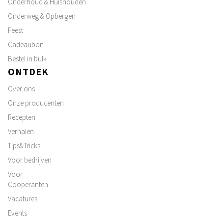
Onderhoud & Huishouden
Onderweg & Opbergen
Feest
Cadeaubon
Bestel in bulk
ONTDEK
Over ons
Onze producenten
Recepten
Verhalen
Tips&Tricks
Voor bedrijven
Voor
Coöperanten
Vacatures
Events