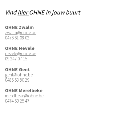
Vind
hier
OHNE in jouw buurt
OHNE Zwalm
zwalm@ohne.be
0476 61 08 02
OHNE Nevele
nevele@ohne.be
09 247 07 15
OHNE Gent
gent@ohne.be
0485 53 80 29
OHNE Merelbeke
merelbeke@ohne.be
0474 69 25 47