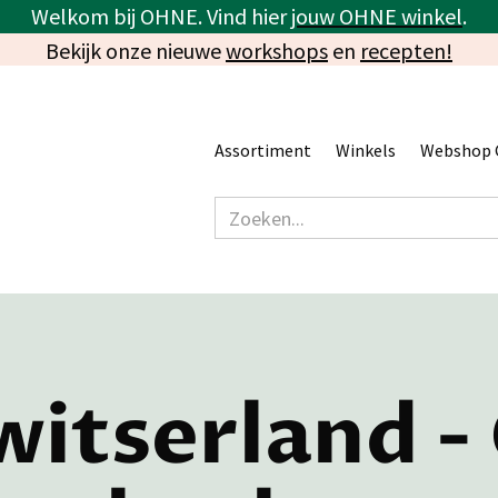
Welkom bij OHNE. Vind hier
jouw OHNE winkel
.
Bekijk onze nieuwe
workshops
en
recepten!
Assortiment
Winkels
Webshop 
witserland 