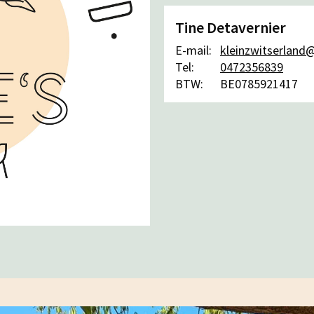
Tine Detavernier
E-mail:
kleinzwitserland
Tel:
0472356839
BTW:
BE0785921417