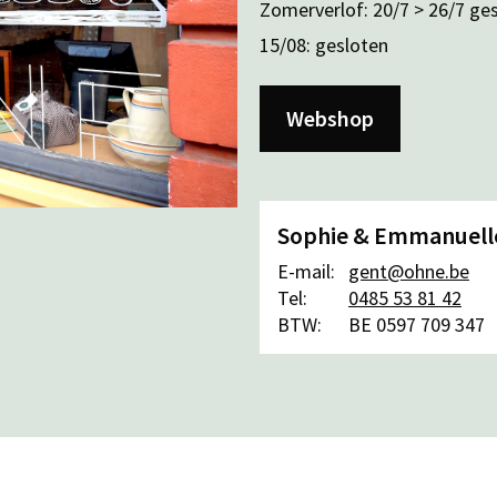
Zomerverlof: 20/7 > 26/7 ge
15/08: gesloten
Webshop
Sophie & Emmanuell
E-mail:
gent@ohne.be
Tel:
0485 53 81 42
BTW:
BE 0597 709 347