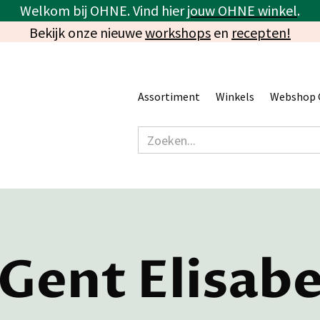
Welkom bij OHNE. Vind hier
jouw OHNE winkel
.
Bekijk onze nieuwe
workshops
en
recepten!
Assortiment
Winkels
Webshop 
ent Elisab