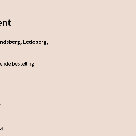
ent
andsberg, Ledeberg,
lgende
bestelling
.
.
k!