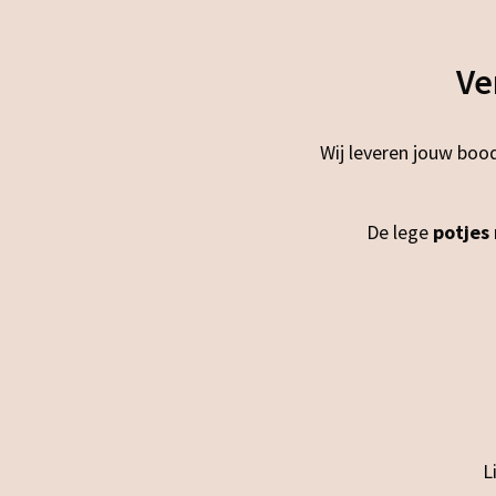
Ve
Wij leveren jouw bood
De lege
potjes
L