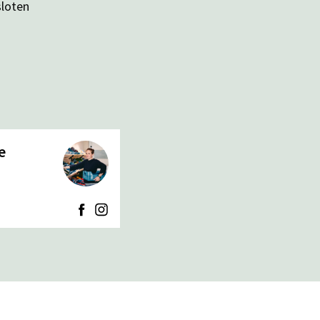
sloten
e