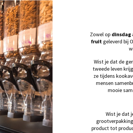
Zowel op
dinsdag 
fruit
geleverd bij 
w
Wist je dat de g
tweede leven krijg
ze tijdens kookav
mensen samenbr
mooie same
Wist je dat 
grootverpakking
product tot produc