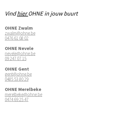
Vind
hier
OHNE in jouw buurt
OHNE Zwalm
zwalm@ohne.be
0476 61 08 02
OHNE Nevele
nevele@ohne.be
09 247 07 15
OHNE Gent
gent@ohne.be
0485 53 80 29
OHNE Merelbeke
merelbeke@ohne.be
0474 69 25 47