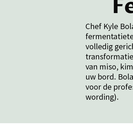
F
Chef Kyle Bol
fermentatiete
volledig geri
transformatie
van miso, kimc
uw bord. Bol
voor de profe
wording).