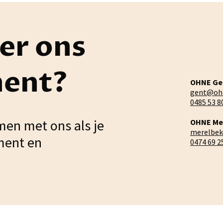
er ons
ment?
OHNE Ge
gent@oh
0485 53 8
men met ons als je
OHNE Me
merelbe
ment en
0474 69 2