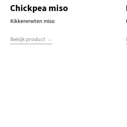
Chickpea miso
Kikkererwten miso
Bekijk product →