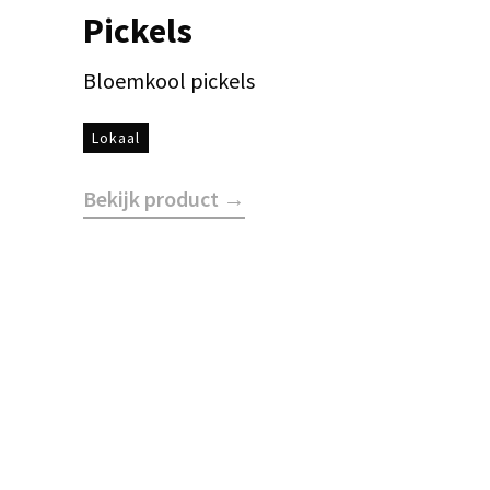
Pickels
Bloemkool pickels
Lokaal
Bekijk product →