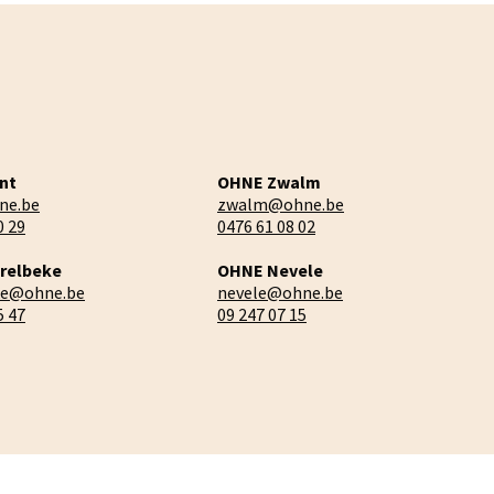
nt
OHNE Zwalm
ne.be
zwalm@ohne.be
0 29
0476 61 08 02
relbeke
OHNE Nevele
ke@ohne.be
nevele@ohne.be
5 47
09 247 07 15