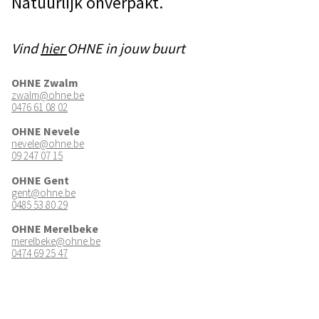
Natuurlijk onverpakt.
Vind
hier
OHNE in jouw buurt
OHNE Zwalm
zwalm@ohne.be
0476 61 08 02
OHNE Nevele
nevele@ohne.be
09 247 07 15
OHNE Gent
gent@ohne.be
0485 53 80 29
OHNE Merelbeke
merelbeke@ohne.be
0474 69 25 47