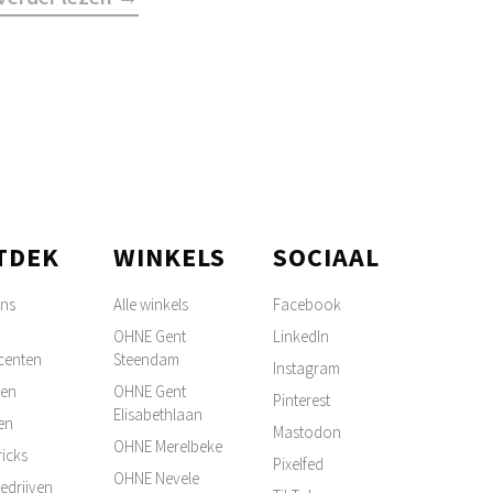
TDEK
WINKELS
SOCIAAL
ons
Alle winkels
Facebook
OHNE Gent
LinkedIn
centen
Steendam
Instagram
ten
OHNE Gent
Pinterest
Elisabethlaan
en
Mastodon
OHNE Merelbeke
ricks
Pixelfed
OHNE Nevele
edrijven