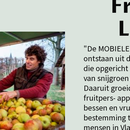
F
L
"De MOBIELE
ontstaan uit 
die opgericht
van snijgroen
Daaruit groei
fruitpers- ap
bessen en vr
bestemming t
mensen in Vla