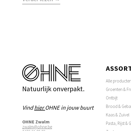
ASSOR
Alle producte
Natuurlijk onverpakt.
Groenten & Fru
Ontbijt
Brood & Geba
Vind
hier
OHNE in jouw buurt
Kaas & Zuivel
OHNE Zwalm
Pasta, Rijst &
zwalm@ohne.be