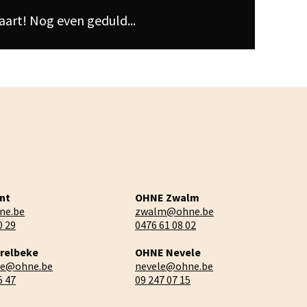
art! Nog even geduld...
nt
OHNE Zwalm
ne.be
zwalm@ohne.be
0 29
0476 61 08 02
relbeke
OHNE Nevele
ke@ohne.be
nevele@ohne.be
5 47
09 247 07 15