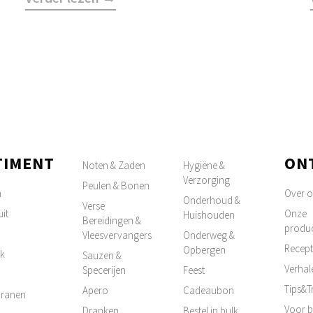
TIMENT
ON
Noten & Zaden
Hygiëne &
Verzorging
Peulen & Bonen
n
Over 
Onderhoud &
Verse
it
Onze
Huishouden
Bereidingen &
produ
Vleesvervangers
Onderweg &
Recep
Opbergen
k
Sauzen &
Verhal
Specerijen
Feest
Tips&T
Apero
Cadeaubon
 Granen
Voor b
Dranken
Bestel in bulk