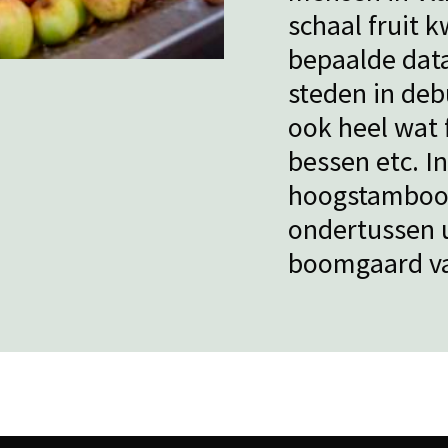
schaal fruit 
bepaalde data
steden in deb
ook heel wat 
bessen etc. I
hoogstamboom
ondertussen 
boomgaard va