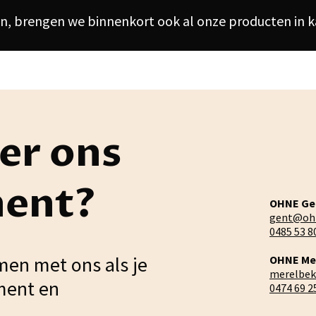
, brengen we binnenkort ook al onze producten in ka
er ons
ment?
OHNE Ge
gent@oh
0485 53 8
men met ons als je
OHNE Me
merelbe
ment en
0474 69 2