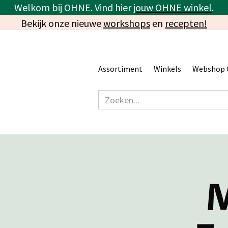
Welkom bij OHNE. Vind hier
jouw OHNE winkel
.
Bekijk onze nieuwe
workshops
en
recepten!
Assortiment
Winkels
Webshop 
M