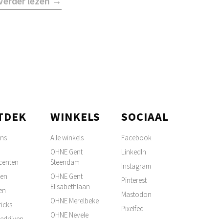
Verder lezen →
TDEK
WINKELS
SOCIAAL
ons
Alle winkels
Facebook
OHNE Gent
LinkedIn
centen
Steendam
Instagram
ten
OHNE Gent
Pinterest
Elisabethlaan
en
Mastodon
OHNE Merelbeke
ricks
Pixelfed
OHNE Nevele
edrijven