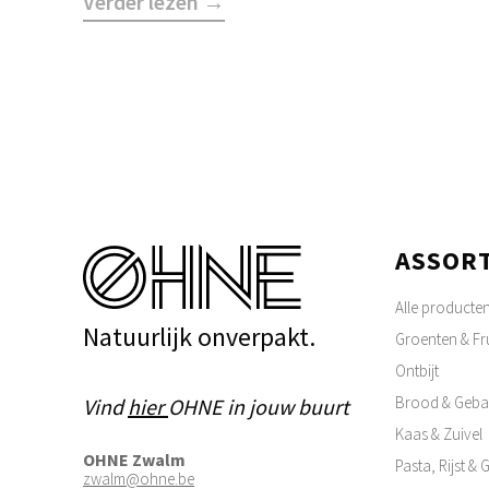
Verder lezen →
ASSOR
Alle producte
Natuurlijk onverpakt.
Groenten & Fru
Ontbijt
Brood & Geba
Vind
hier
OHNE in jouw buurt
Kaas & Zuivel
OHNE Zwalm
Pasta, Rijst &
zwalm@ohne.be