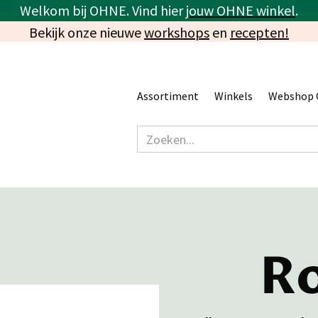
Welkom bij OHNE. Vind hier
jouw OHNE winkel
.
Bekijk onze nieuwe
workshops
en
recepten!
Assortiment
Winkels
Webshop 
R