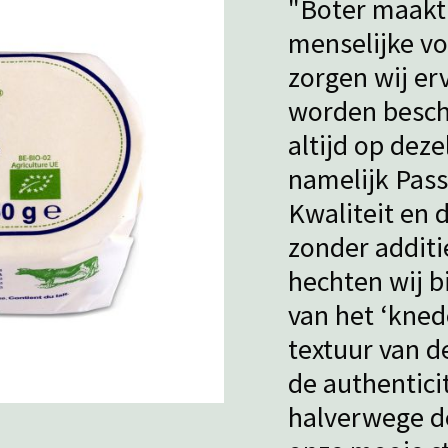
"Boter maakt 
menselijke v
zorgen wij er
worden besch
altijd op dez
namelijk Pass
Kwaliteit en 
zonder additi
hechten wij b
van het ‘kned
textuur van d
de authentici
halverwege de