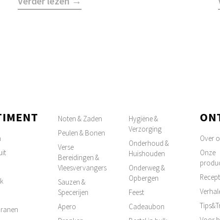
Verder lezen →
TIMENT
ON
Noten & Zaden
Hygiëne &
Verzorging
Peulen & Bonen
n
Over 
Onderhoud &
Verse
it
Onze
Huishouden
Bereidingen &
produ
Vleesvervangers
Onderweg &
Recep
Opbergen
k
Sauzen &
Verhal
Specerijen
Feest
Tips&T
Apero
Cadeaubon
 Granen
Voor b