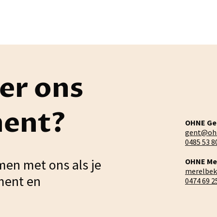
er ons
ment?
OHNE Ge
gent@oh
0485 53 8
men met ons als je
OHNE Me
merelbe
ment en
0474 69 2