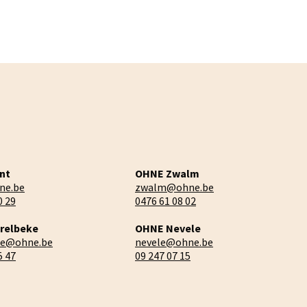
nt
OHNE Zwalm
ne.be
zwalm@ohne.be
0 29
0476 61 08 02
relbeke
OHNE Nevele
ke@ohne.be
nevele@ohne.be
5 47
09 247 07 15