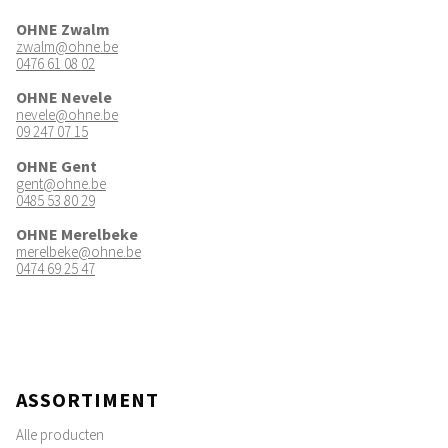
OHNE Zwalm
zwalm@ohne.be
0476 61 08 02
OHNE Nevele
nevele@ohne.be
09 247 07 15
OHNE Gent
gent@ohne.be
0485 53 80 29
OHNE Merelbeke
merelbeke@ohne.be
0474 69 25 47
ASSORTIMENT
Alle producten