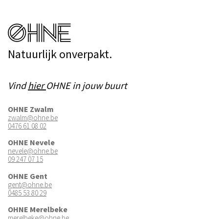
Natuurlijk onverpakt.
Vind
hier
OHNE in jouw buurt
OHNE Zwalm
zwalm@ohne.be
0476 61 08 02
OHNE Nevele
nevele@ohne.be
09 247 07 15
OHNE Gent
gent@ohne.be
0485 53 80 29
OHNE Merelbeke
merelbeke@ohne.be