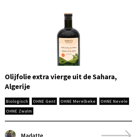
Olijfolie extra vierge uit de Sahara,
Algerije
Biologisch
OHNE Gent
OHNE Merelbeke
OHNE Nevele
OHNE Zwalm
Madatte