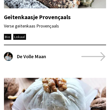
Geitenkaasje Provençaals
Verse geitenkaas Provençaals
Bio
Lokaal
De Volle Maan