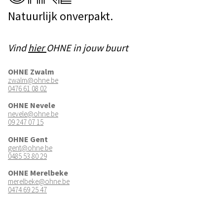
Natuurlijk onverpakt.
Vind
hier
OHNE in jouw buurt
OHNE Zwalm
zwalm@ohne.be
0476 61 08 02
OHNE Nevele
nevele@ohne.be
09 247 07 15
OHNE Gent
gent@ohne.be
0485 53 80 29
OHNE Merelbeke
merelbeke@ohne.be
0474 69 25 47