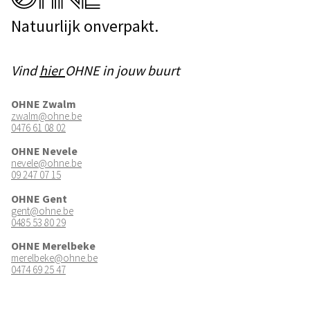
Natuurlijk onverpakt.
Vind
hier
OHNE in jouw buurt
OHNE Zwalm
zwalm@ohne.be
0476 61 08 02
OHNE Nevele
nevele@ohne.be
09 247 07 15
OHNE Gent
gent@ohne.be
0485 53 80 29
OHNE Merelbeke
merelbeke@ohne.be
0474 69 25 47