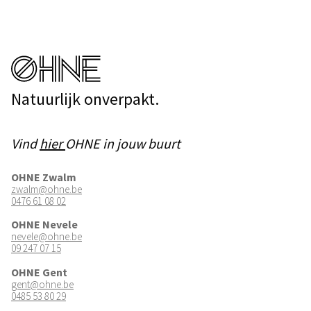
Natuurlijk onverpakt.
Vind
hier
OHNE in jouw buurt
OHNE Zwalm
zwalm@ohne.be
0476 61 08 02
OHNE Nevele
nevele@ohne.be
09 247 07 15
OHNE Gent
gent@ohne.be
0485 53 80 29