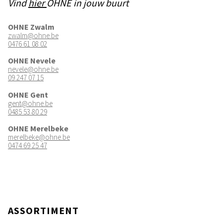
Vind
hier
OHNE in jouw buurt
OHNE Zwalm
zwalm@ohne.be
0476 61 08 02
OHNE Nevele
nevele@ohne.be
09 247 07 15
OHNE Gent
gent@ohne.be
0485 53 80 29
OHNE Merelbeke
merelbeke@ohne.be
0474 69 25 47
ASSORTIMENT