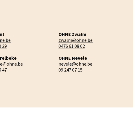
nt
OHNE Zwalm
ne.be
zwalm@ohne.be
0 29
0476 61 08 02
relbeke
OHNE Nevele
ke@ohne.be
nevele@ohne.be
5 47
09 247 07 15