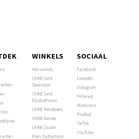
TDEK
WINKELS
SOCIAAL
ons
Alle winkels
Facebook
OHNE Gent
LinkedIn
centen
Steendam
Instagram
ten
OHNE Gent
Pinterest
Elisabethlaan
en
Mastodon
OHNE Merelbeke
ricks
Pixelfed
OHNE Nevele
edrijven
TikTok
OHNE Zwalm
YouTube
ranten
Klein Zwitserland