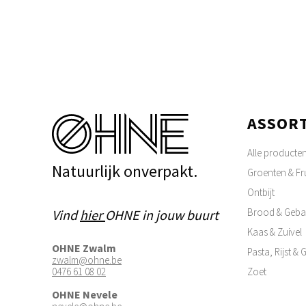
ASSOR
Alle producte
Natuurlijk onverpakt.
Groenten & Fru
Ontbijt
Brood & Geba
Vind
hier
OHNE in jouw buurt
Kaas & Zuivel
OHNE Zwalm
Pasta, Rijst &
zwalm@ohne.be
0476 61 08 02
Zoet
OHNE Nevele