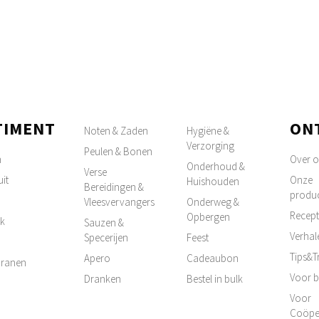
TIMENT
ON
Noten & Zaden
Hygiëne &
Verzorging
Peulen & Bonen
n
Over 
Onderhoud &
Verse
it
Onze
Huishouden
Bereidingen &
produ
Vleesvervangers
Onderweg &
Recep
Opbergen
k
Sauzen &
Verhal
Specerijen
Feest
Tips&T
Apero
Cadeaubon
 Granen
Voor b
Dranken
Bestel in bulk
Voor
Coöpe