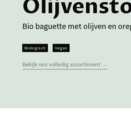
Olijvenst
Bio baguette met olijven en or
Biologisch
Vegan
Bekijk ons volledig assortiment →