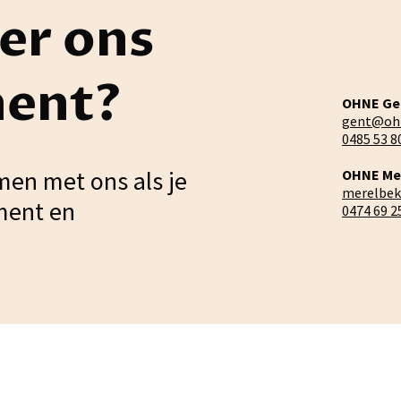
er ons
ment?
OHNE Ge
gent@oh
0485 53 8
men met ons als je
OHNE Me
merelbe
ment en
0474 69 2