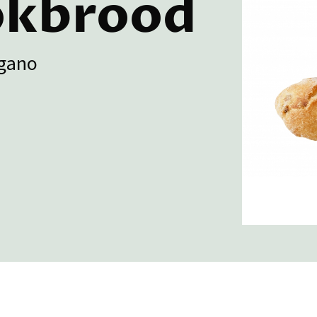
okbrood
egano