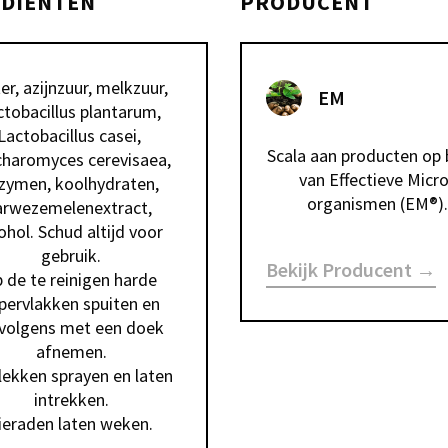
EDIËNTEN
PRODUCENT
r, azijnzuur, melkzuur, 
EM
tobacillus plantarum, 
Lactobacillus casei, 
Scala aan producten op b
haromyces cerevisaea, 
van Effectieve Micro
zymen, koolhydraten, 
organismen (EM®).
arwezemelenextract, 
ohol. Schud altijd voor 
gebruik.

Bekijk Producent →
 de te reinigen harde 
pervlakken spuiten en 
volgens met een doek 
afnemen.

lekken sprayen en laten 
intrekken.

ieraden laten weken.