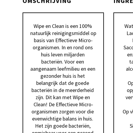
OMSCHRIJVING
INGR
Wipe en Clean is een 100% 
Wate
natuurlijk reinigingsmiddel op 
Lac
basis van Effectieve Micro-
organismen. In en rond ons 
Sacc
huis leven miljarden 
en
bacteriën. Voor een 
t
aangenaam leefmilieu en een 
alc
gezonder huis is het 
belangrijk dat de goede 
Op
bacteriën in de meerderheid 
op
zijn. Dit kan met Wipe en 
ver
Clean! De Effectieve Micro-
organismen zorgen voor die 
Op v
evenwichtige balans in huis. 
Het zijn goede bacteriën, 
S
onmisbaar voor een gezond 