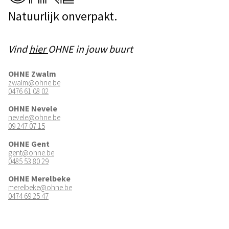
Natuurlijk onverpakt.
Vind
hier
OHNE in jouw buurt
OHNE Zwalm
zwalm@ohne.be
0476 61 08 02
OHNE Nevele
nevele@ohne.be
09 247 07 15
OHNE Gent
gent@ohne.be
0485 53 80 29
OHNE Merelbeke
merelbeke@ohne.be
0474 69 25 47