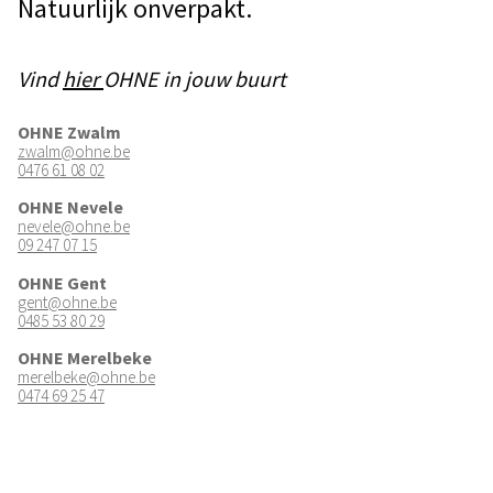
Natuurlijk onverpakt.
Vind
hier
OHNE in jouw buurt
OHNE Zwalm
zwalm@ohne.be
0476 61 08 02
OHNE Nevele
nevele@ohne.be
09 247 07 15
OHNE Gent
gent@ohne.be
0485 53 80 29
OHNE Merelbeke
merelbeke@ohne.be
0474 69 25 47