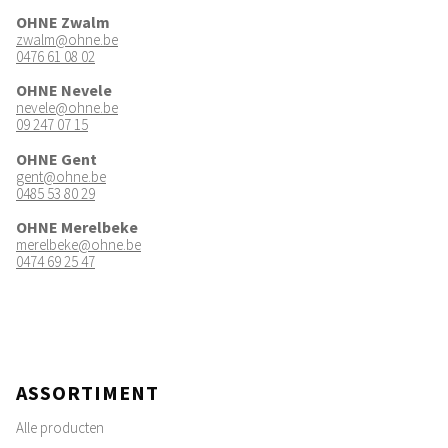
OHNE Zwalm
zwalm@ohne.be
0476 61 08 02
OHNE Nevele
nevele@ohne.be
09 247 07 15
OHNE Gent
gent@ohne.be
0485 53 80 29
OHNE Merelbeke
merelbeke@ohne.be
0474 69 25 47
ASSORTIMENT
Alle producten