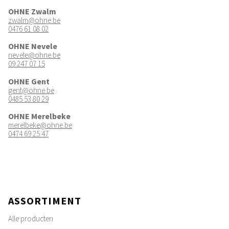
OHNE Zwalm
zwalm@ohne.be
0476 61 08 02
OHNE Nevele
nevele@ohne.be
09 247 07 15
OHNE Gent
gent@ohne.be
0485 53 80 29
OHNE Merelbeke
merelbeke@ohne.be
0474 69 25 47
ASSORTIMENT
Alle producten