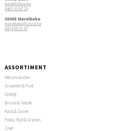
gent@ohne.be
0485 53 80 29
OHNE Merelbeke
merelbeke@ohne.be
0474 69 25 47
ASSORTIMENT
Alle producten
Groenten & Fruit
Ontbijt
Brood & Gebak
Kaas & Zuivel
Pasta, Rijst & Granen
Zoet