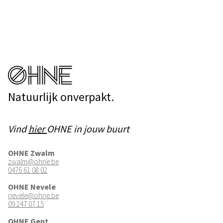
Natuurlijk onverpakt.
Vind
hier
OHNE in jouw buurt
OHNE Zwalm
zwalm@ohne.be
0476 61 08 02
OHNE Nevele
nevele@ohne.be
09 247 07 15
OHNE Gent