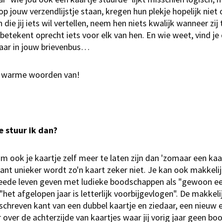
 jouw verzendlijstje staan, kregen hun plekje hopelijk niet om
ie jij iets wil vertellen, neem hen niets kwalijk wanneer zij 
, betekent oprecht iets voor elk van hen. En wie weet, vind je
aar in jouw brievenbus…
er warme woorden van!
je stuur ik dan?
m ook je kaartje zelf meer te laten zijn dan 'zomaar een kaar
ant unieker wordt zo'n kaart zeker niet. Je kan ook makkelijk
eede leven geven met ludieke boodschappen als "gewoon ee
"het afgelopen jaar is letterlijk voorbijgevlogen". De makke
schreven kant van een dubbel kaartje en ziedaar, een nieuw 
 over de achterzijde van kaartjes waar jij vorig jaar geen b