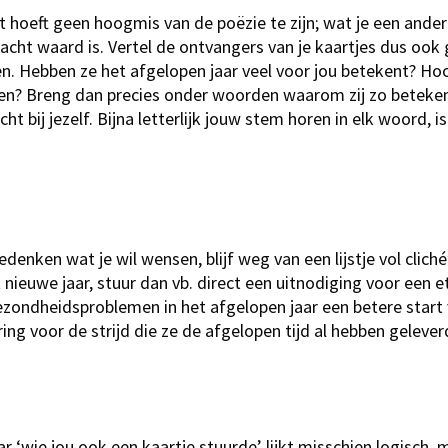
t hoeft geen hoogmis van de poëzie te zijn; wat je een ande
andacht waard is. Vertel de ontvangers van je kaartjes dus o
en. Hebben ze het afgelopen jaar veel voor jou betekent? Hoo
en? Breng dan precies onder woorden waarom zij zo betekeni
icht bij jezelf. Bijna letterlijk jouw stem horen in elk woord, 
enken wat je wil wensen, blijf weg van een lijstje vol cliché
 nieuwe jaar, stuur dan vb. direct een uitnodiging voor een 
ondheidsproblemen in het afgelopen jaar een betere start v
ng voor de strijd die ze de afgelopen tijd al hebben gelever
ar ‘wie jou ook een kaartje stuurde’ lijkt misschien logisch, m