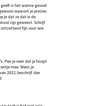
r geeft is het warme gevoel
ok gewoon waarom je precies
p je dat ze dat in de
svol zijn geweest. Schrijf
is ontzettend fijn voor wie
’s. Pen je neer dat je hoopt
etentje mee. Wens je
an 2022, beschrijf dan
d.
aar toch is het niet zo’n