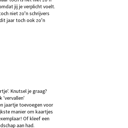
dat jij je verplicht voelt.
toch niet zo’n schrijvers
 dit jaar toch ook zo’n
tje'. Knutsel je graag?
 'vervallen'
n jaartje toevoegen voor
lijkste manier om kaartjes
exemplaar! Of kleef een
oodschap aan had.