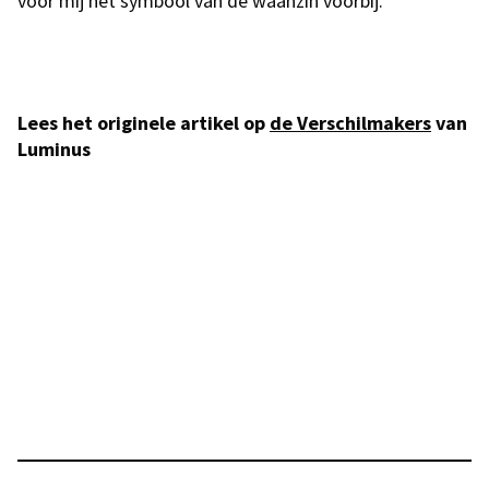
voor mij hét symbool van de waanzin voorbij.”
Lees het originele artikel op
de Verschilmakers
van
Luminus