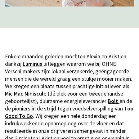
Enkele maanden geleden mochten Alexia en Kristien
dankzij
Luminus
uitleggen waarom we bij OHNE
Verschilmakers zijn: lokaal verankerde, geëngageerde
mensen die de wereld graag een stukje mooier maken.
We kregen een plaats tussen prachtige initiatieven als
Mic Mac Miniscule
(dé plek voor een tweedehandse
geboortelijst), duurzame energieleverancier
Bolt
en de
de pioniers in de strijd tegen voedselverspilling van
Too
Good To Go
. Wij kregen een hele donderdag een
indrukwekkende opnameploeg over de vloer en dat
resulteerde in onze drijfveren samengevat in minder
dan 2 minuten! Kristien veel te ernstig en onwennig in