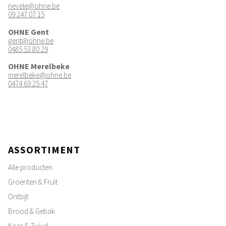
nevele@ohne.be
09 247 07 15
OHNE Gent
gent@ohne.be
0485 53 80 29
OHNE Merelbeke
merelbeke@ohne.be
0474 69 25 47
ASSORTIMENT
Alle producten
Groenten & Fruit
Ontbijt
Brood & Gebak
Kaas & Zuivel