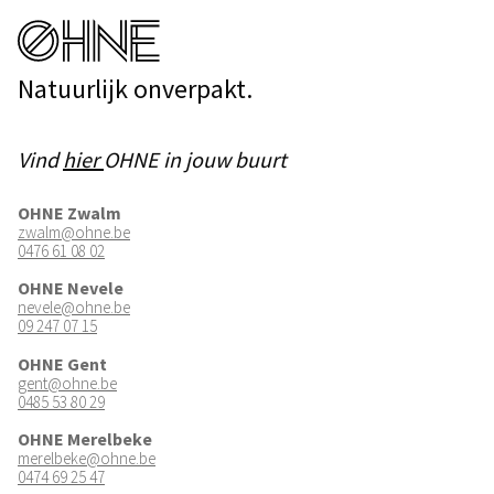
Natuurlijk onverpakt.
Vind
hier
OHNE in jouw buurt
OHNE Zwalm
zwalm@ohne.be
0476 61 08 02
OHNE Nevele
nevele@ohne.be
09 247 07 15
OHNE Gent
gent@ohne.be
0485 53 80 29
OHNE Merelbeke
merelbeke@ohne.be
0474 69 25 47