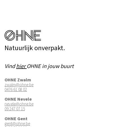
Natuurlijk onverpakt.
Vind
hier
OHNE in jouw buurt
OHNE Zwalm
zwalm@ohne.be
0476 61 08 02
OHNE Nevele
nevele@ohne.be
09 247 07 15
OHNE Gent
gent@ohne.be