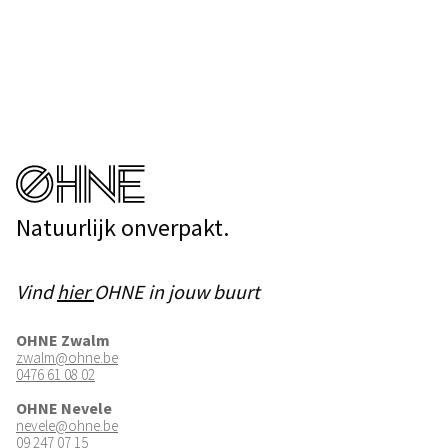
Natuurlijk onverpakt.
Vind
hier
OHNE in jouw buurt
OHNE Zwalm
zwalm@ohne.be
0476 61 08 02
OHNE Nevele
nevele@ohne.be
09 247 07 15