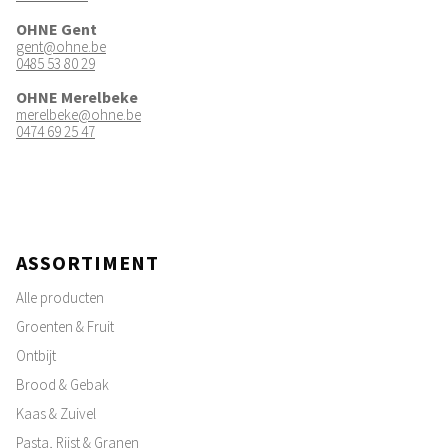
OHNE Gent
gent@ohne.be
0485 53 80 29
OHNE Merelbeke
merelbeke@ohne.be
0474 69 25 47
ASSORTIMENT
Alle producten
Groenten & Fruit
Ontbijt
Brood & Gebak
Kaas & Zuivel
Pasta, Rijst & Granen