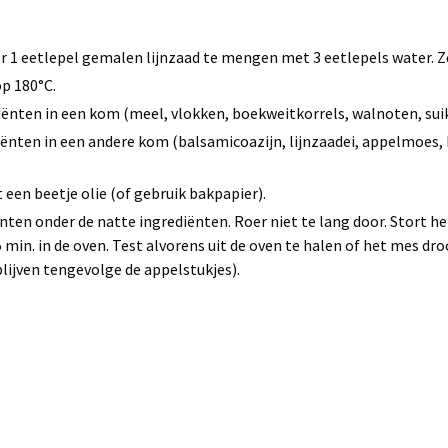
r 1 eetlepel gemalen lijnzaad te mengen met 3 eetlepels water. Z
p 180°C.
iënten in een kom (meel, vlokken, boekweitkorrels, walnoten, sui
iënten in een andere kom (balsamicoazijn, lijnzaadei, appelmoes,
een beetje olie (of gebruik bakpapier).
ten onder de natte ingrediënten. Roer niet te lang door. Stort he
min. in de oven. Test alvorens uit de oven te halen of het mes dr
blijven tengevolge de appelstukjes).