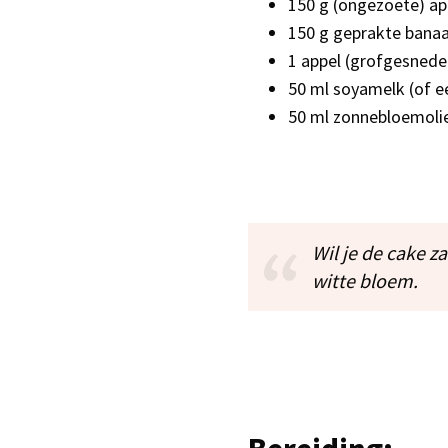
150 g (ongezoete) a
150 g geprakte bana
1 appel (grofgesneden
50 ml soyamelk (of e
50 ml zonnebloemoli
Wil je de cake z
witte bloem.