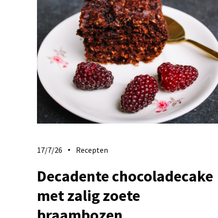
17/7/26
Recepten
Decadente chocoladecake
met zalig zoete
braambozen