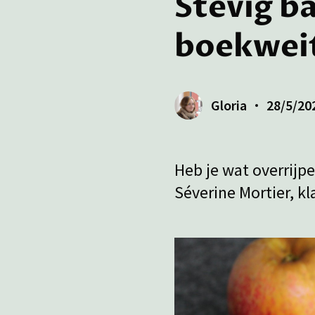
Stevig b
boekweit
Gloria
28/5/20
Heb je wat overrijp
Séverine Mortier, k