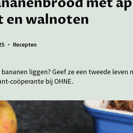
ananenbrood met ap
 en walnoten
25
Recepten
e bananen liggen? Geef ze een tweede leven 
lant-coöperante bij OHNE.