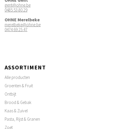
OHNE Gent
gent@ohne.be
0485 53 80 29
OHNE Merelbeke
merelbeke@ohne.be
0474 69 25 47
ASSORTIMENT
Alle producten
Groenten & Fruit
Ontbijt
Brood & Gebak
Kaas & Zuivel
Pasta, Rijst & Granen
Zoet