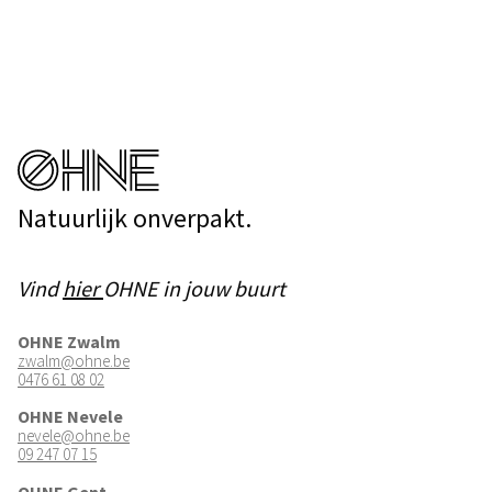
Natuurlijk onverpakt.
Vind
hier
OHNE in jouw buurt
OHNE Zwalm
zwalm@ohne.be
0476 61 08 02
OHNE Nevele
nevele@ohne.be
09 247 07 15