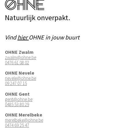
Natuurlijk onverpakt.
Vind
hier
OHNE in jouw buurt
OHNE Zwalm
zwalm@ohne.be
0476 61 08 02
OHNE Nevele
nevele@ohne.be
09 247 07 15
OHNE Gent
gent@ohne.be
0485 53 80 29
OHNE Merelbeke
merelbeke@ohne.be
0474 69 25 47