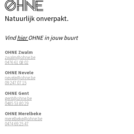
Natuurlijk onverpakt.
Vind
hier
OHNE in jouw buurt
OHNE Zwalm
zwalm@ohne.be
0476 61 08 02
OHNE Nevele
nevele@ohne.be
09 247 07 15
OHNE Gent
gent@ohne.be
0485 53 80 29
OHNE Merelbeke
merelbeke@ohne.be
0474 69 25 47