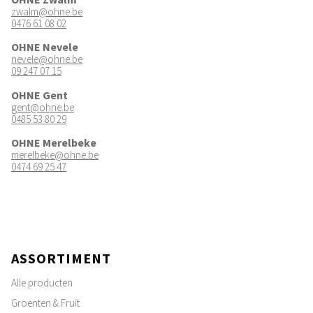
zwalm@ohne.be
0476 61 08 02
OHNE Nevele
nevele@ohne.be
09 247 07 15
OHNE Gent
gent@ohne.be
0485 53 80 29
OHNE Merelbeke
merelbeke@ohne.be
0474 69 25 47
ASSORTIMENT
Alle producten
Groenten & Fruit