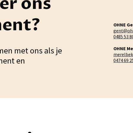
er ons
ment?
OHNE Ge
gent@oh
0485 53 8
men met ons als je
OHNE Me
merelbe
ment en
0474 69 2