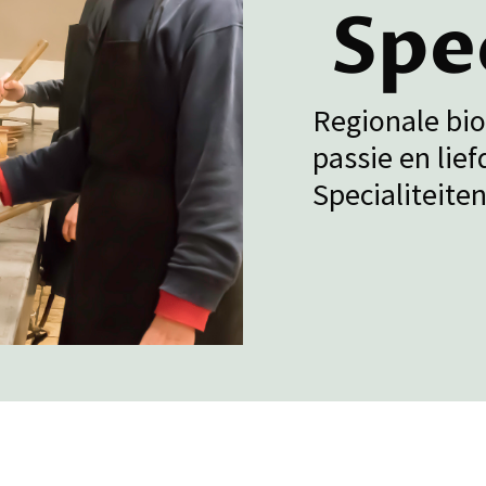
Spe
Regionale bio
passie en lie
Specialiteite