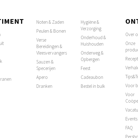
TIMENT
ON
Noten & Zaden
Hygiëne &
Verzorging
Peulen & Bonen
n
Over 
Onderhoud &
Verse
it
Onze
Huishouden
Bereidingen &
produ
Vleesvervangers
Onderweg &
Recep
Opbergen
k
Sauzen &
Verhal
Specerijen
Feest
Tips&T
Apero
Cadeaubon
 Granen
Voor b
Dranken
Bestel in bulk
Voor
Coöpe
Vacatu
Events
FAQ
Persh