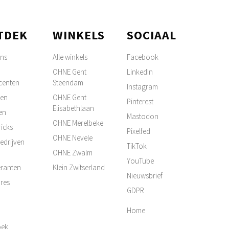
TDEK
WINKELS
SOCIAAL
ons
Alle winkels
Facebook
OHNE Gent
LinkedIn
centen
Steendam
Instagram
ten
OHNE Gent
Pinterest
Elisabethlaan
en
Mastodon
OHNE Merelbeke
ricks
Pixelfed
OHNE Nevele
edrijven
TikTok
OHNE Zwalm
YouTube
ranten
Klein Zwitserland
Nieuwsbrief
res
GDPR
Home
oek