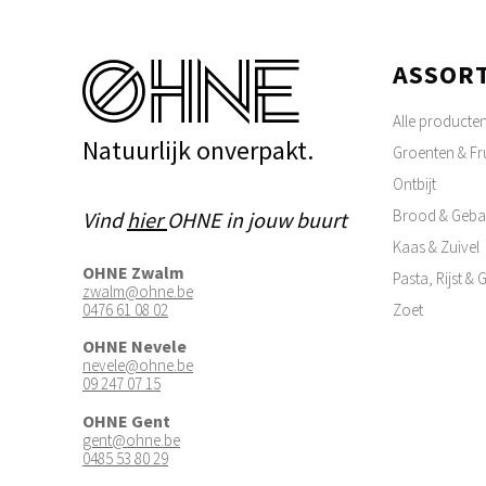
ASSOR
Alle producte
Natuurlijk onverpakt.
Groenten & Fru
Ontbijt
Brood & Geba
Vind
hier
OHNE in jouw buurt
Kaas & Zuivel
OHNE Zwalm
Pasta, Rijst &
zwalm@ohne.be
0476 61 08 02
Zoet
OHNE Nevele
nevele@ohne.be
09 247 07 15
OHNE Gent
gent@ohne.be
0485 53 80 29