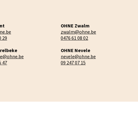
nt
OHNE Zwalm
ne.be
zwalm@ohne.be
0 29
0476 61 08 02
relbeke
OHNE Nevele
ke@ohne.be
nevele@ohne.be
5 47
09 247 07 15