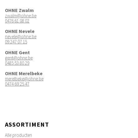
OHNE Zwalm
zwalm@ohne.be
0476 61 08 02
OHNE Nevele
nevele@ohne.be
09 247 07 15
OHNE Gent
gent@ohne.be
0485 53 80 29
OHNE Merelbeke
merelbeke@ohne.be
0474 69 25 47
ASSORTIMENT
Alle producten