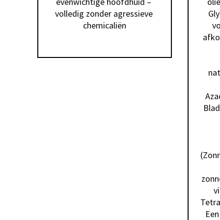
evenwichtige hoofdhuid – 
oli
volledig zonder agressieve 
Gly
chemicaliën
vo
afko
nat
Aza
Blad
(Zonn
zonne
v
Tetra
Een 