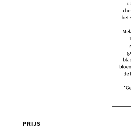
da
che
het 
Mela
e
g
bla
bloem
de 
*Ge
PRIJS