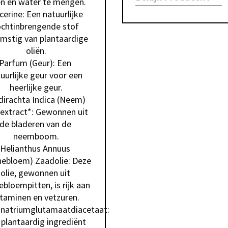
ën en water te mengen.

cerine: Een natuurlijke 
chtinbrengende stof 
mstig van plantaardige 
oliën.

Parfum (Geur): Een 
uurlijke geur voor een 
heerlijke geur.

dirachta Indica (Neem) 
extract*: Gewonnen uit 
de bladeren van de 
neemboom.

Helianthus Annuus 
ebloem) Zaadolie: Deze 
olie, gewonnen uit 
bloempitten, is rijk aan 
itaminen en vetzuren.

natriumglutamaatdiacetaat: 
plantaardig ingrediënt 