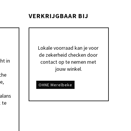
VERKRIJGBAAR BIJ
Lokale voorraad kan je voor 
de zekerheid checken door 
t in 
contact op te nemen met 
jouw winkel.
che 
, 
OHNE Merelbeke
lans 
 te 