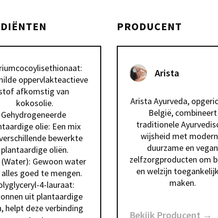
EDIËNTEN
PRODUCENT
riumcocoylisethionaat: 
Arista
ilde oppervlakteactieve 
stof afkomstig van 
Arista Ayurveda, opgerich
kokosolie.

België, combineert 
Gehydrogeneerde 
traditionele Ayurvedis
ntaardige olie: Een mix 
wijsheid met moderne
verschillende bewerkte 
duurzame en vegan 
plantaardige oliën.

zelfzorgproducten om ba
 (Water): Gewoon water 
en welzijn toegankelijk
alles goed te mengen.

maken. 
lyglyceryl-4-lauraat: 
nnen uit plantaardige 
n, helpt deze verbinding 
Bekijk Producent →