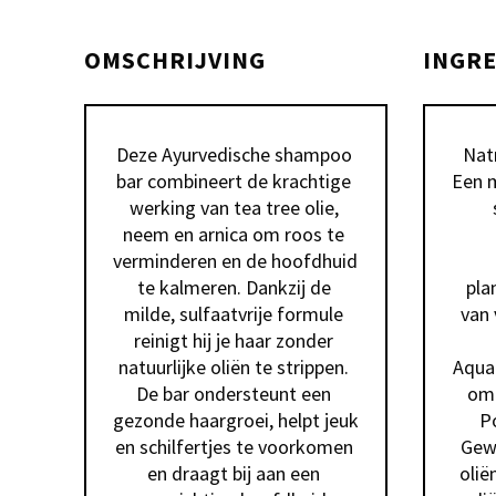
OMSCHRIJVING
INGR
Deze Ayurvedische shampoo 
Nat
bar combineert de krachtige 
Een m
werking van tea tree olie, 
neem en arnica om roos te 
verminderen en de hoofdhuid 
te kalmeren. Dankzij de 
pla
milde, sulfaatvrije formule 
van 
reinigt hij je haar zonder 
natuurlijke oliën te strippen. 
Aqua
De bar ondersteunt een 
om 
gezonde haargroei, helpt jeuk 
Po
en schilfertjes te voorkomen 
Gewo
en draagt bij aan een 
olië