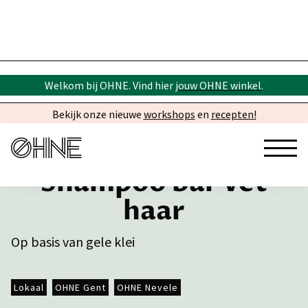
Welkom bij OHNE. Vind hier
jouw OHNE winkel
.
Bekijk onze nieuwe
workshops
en
recepten!
Shampoo bar vet
haar
Op basis van gele klei
Lokaal
OHNE Gent
OHNE Nevele