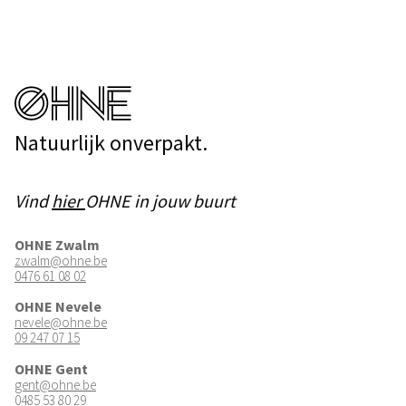
Natuurlijk onverpakt.
Vind
hier
OHNE in jouw buurt
OHNE Zwalm
zwalm@ohne.be
0476 61 08 02
OHNE Nevele
nevele@ohne.be
09 247 07 15
OHNE Gent
gent@ohne.be
0485 53 80 29