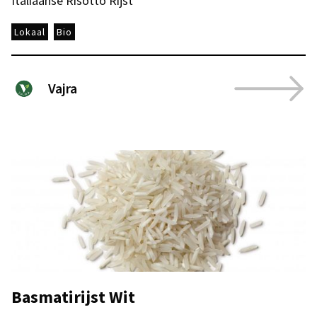
Italiaanse Risotto Rijst
Lokaal
Bio
Vajra
Basmatirijst Wit