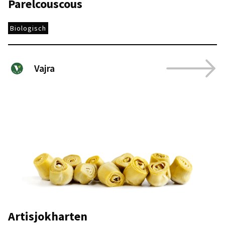
Parelcouscous
Biologisch
Vajra
Artisjokharten