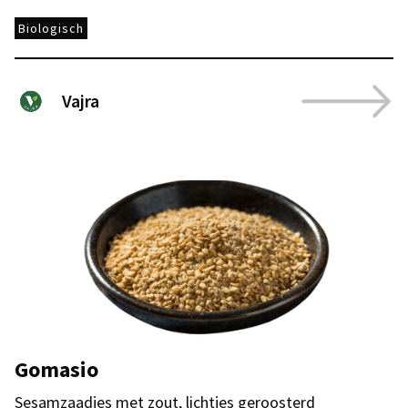
Biologisch
Vajra
Gomasio
Sesamzaadjes met zout, lichtjes geroosterd