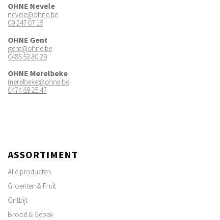
OHNE Nevele
nevele@ohne.be
09 247 07 15
OHNE Gent
gent@ohne.be
0485 53 80 29
OHNE Merelbeke
merelbeke@ohne.be
0474 69 25 47
ASSORTIMENT
Alle producten
Groenten & Fruit
Ontbijt
Brood & Gebak