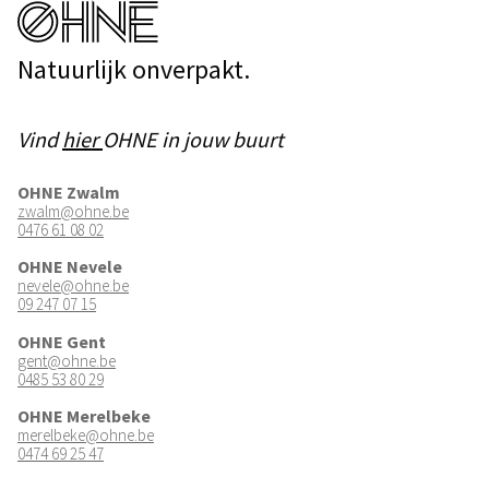
Natuurlijk onverpakt.
Vind
hier
OHNE in jouw buurt
OHNE Zwalm
zwalm@ohne.be
0476 61 08 02
OHNE Nevele
nevele@ohne.be
09 247 07 15
OHNE Gent
gent@ohne.be
0485 53 80 29
OHNE Merelbeke
merelbeke@ohne.be
0474 69 25 47