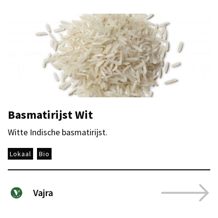
Basmatirijst Wit
Witte Indische basmatirijst.
Lokaal
Bio
Vajra