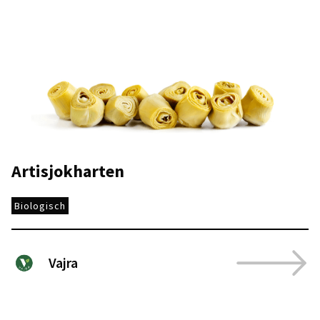
Artisjokharten
Biologisch
Vajra