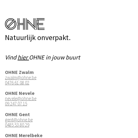
Natuurlijk onverpakt.
Vind
hier
OHNE in jouw buurt
OHNE Zwalm
zwalm@ohne.be
0476 61 08 02
OHNE Nevele
nevele@ohne.be
09 247 07 15
OHNE Gent
gent@ohne.be
0485 53 80 29
OHNE Merelbeke