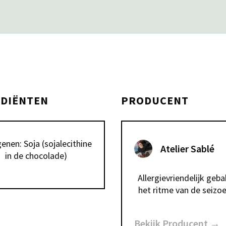
EDIËNTEN
PRODUCENT
genen: Soja (sojalecithine 
Atelier Sablé
in de chocolade)
Allergievriendelijk geba
het ritme van de seizo
Bekijk Producent →