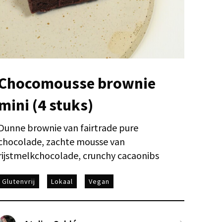
Chocomousse brownie
mini (4 stuks)
Dunne brownie van fairtrade pure
chocolade, zachte mousse van
rijstmelkchocolade, crunchy cacaonibs
Glutenvrij
Lokaal
Vegan