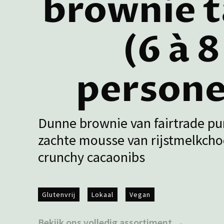
brownie t
(6 à 8
persone
Dunne brownie van fairtrade pu
zachte mousse van rijstmelkcho
crunchy cacaonibs
Glutenvrij
Lokaal
Vegan
Bekijk ons volledig assortiment →