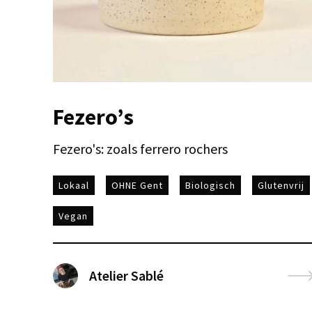
Fezero’s
Fezero's: zoals ferrero rochers
Lokaal
OHNE Gent
Biologisch
Glutenvrij
Vegan
Atelier Sablé