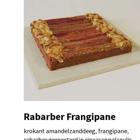
Rabarber Frangipane
krokant amandelzanddeeg, frangipane,
rabarber geroosterd in sinaasappelcoulis