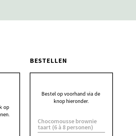
BESTELLEN
Bestel op voorhand via de 
knop hieronder.
k op 
enen.
Chocomousse brownie
taart (6 à 8 personen)