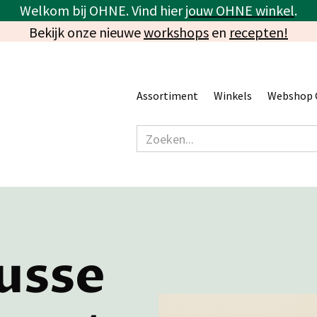
Welkom bij OHNE. Vind hier
jouw OHNE winkel
.
Bekijk onze nieuwe
workshops
en
recepten!
Assortiment
Winkels
Webshop 
usse