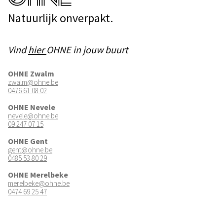
Natuurlijk onverpakt.
Vind
hier
OHNE in jouw buurt
OHNE Zwalm
zwalm@ohne.be
0476 61 08 02
OHNE Nevele
nevele@ohne.be
09 247 07 15
OHNE Gent
gent@ohne.be
0485 53 80 29
OHNE Merelbeke
merelbeke@ohne.be
0474 69 25 47