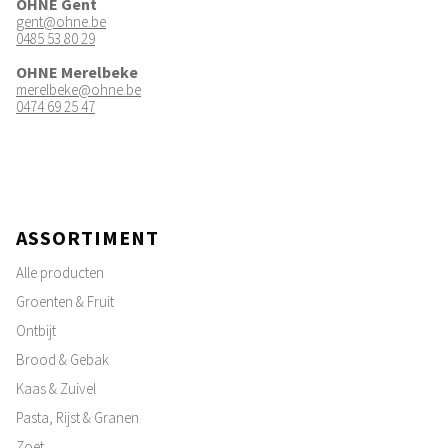
OHNE Gent
gent@ohne.be
0485 53 80 29
OHNE Merelbeke
merelbeke@ohne.be
0474 69 25 47
ASSORTIMENT
Alle producten
Groenten & Fruit
Ontbijt
Brood & Gebak
Kaas & Zuivel
Pasta, Rijst & Granen
Zoet