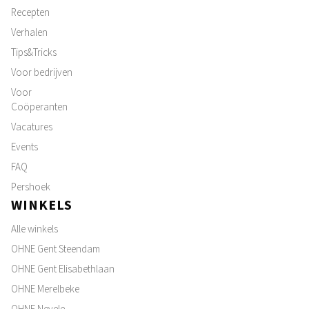
Recepten
Verhalen
Tips&Tricks
Voor bedrijven
Voor
Coöperanten
Vacatures
Events
FAQ
Pershoek
WINKELS
Alle winkels
OHNE Gent Steendam
OHNE Gent Elisabethlaan
OHNE Merelbeke
OHNE Nevele