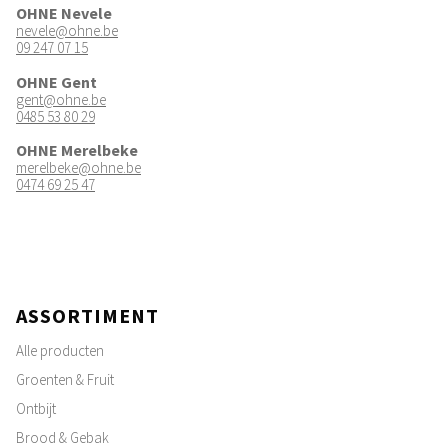
OHNE Nevele
nevele@ohne.be
09 247 07 15
OHNE Gent
gent@ohne.be
0485 53 80 29
OHNE Merelbeke
merelbeke@ohne.be
0474 69 25 47
ASSORTIMENT
Alle producten
Groenten & Fruit
Ontbijt
Brood & Gebak