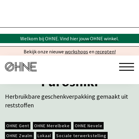
Welkom bij OHNE. Vind hier
jouw OHNE winkel
.
Bekijk onze nieuwe
workshops
en
recepten!
Furoshiki
Herbruikbare geschenkverpakking gemaakt uit
reststoffen
OHNE Gent
OHNE Merelbeke
OHNE Nevele
OHNE Zwalm
Lokaal
Sociale terwerkstelling