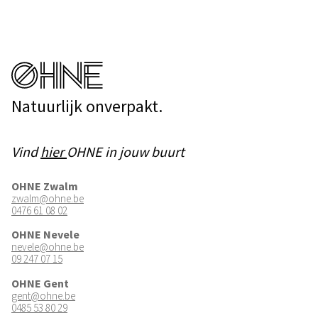
Natuurlijk onverpakt.
Vind
hier
OHNE in jouw buurt
OHNE Zwalm
zwalm@ohne.be
0476 61 08 02
OHNE Nevele
nevele@ohne.be
09 247 07 15
OHNE Gent
gent@ohne.be
0485 53 80 29