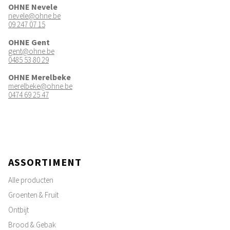
OHNE Nevele
nevele@ohne.be
09 247 07 15
OHNE Gent
gent@ohne.be
0485 53 80 29
OHNE Merelbeke
merelbeke@ohne.be
0474 69 25 47
ASSORTIMENT
Alle producten
Groenten & Fruit
Ontbijt
Brood & Gebak