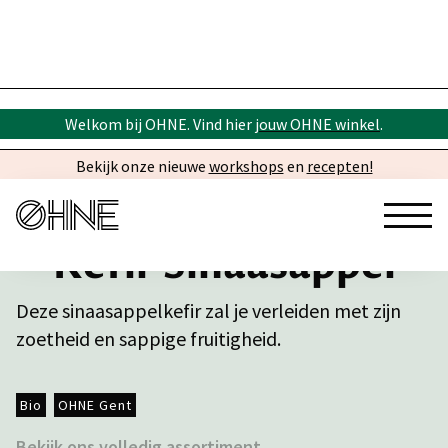
Welkom bij OHNE. Vind hier
jouw OHNE winkel
.
Bekijk onze nieuwe
workshops
en
recepten!
Kefir Sinaasappel
Deze sinaasappelkefir zal je verleiden met zijn
zoetheid en sappige fruitigheid.
Bio
OHNE Gent
Bekijk ons volledig assortiment →