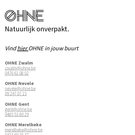
Natuurlijk onverpakt.
Vind
hier
OHNE in jouw buurt
OHNE Zwalm
zwalm@ohne.be
0476 61 08 02
OHNE Nevele
nevele@ohne.be
09 247 07 15
OHNE Gent
gent@ohne.be
0485 53 80 29
OHNE Merelbeke
merelbeke@ohne.be
0474 69 25 47