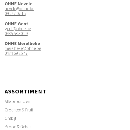
OHNE Nevele
nevele@ohne.be
09 247 07 15
OHNE Gent
gent@ohne.be
0485 53 80 29
OHNE Merelbeke
merelbeke@ohne.be
0474 69 25 47
ASSORTIMENT
Alle producten
Groenten & Fruit
Ontbijt
Brood & Gebak