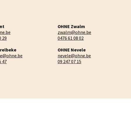
nt
OHNE Zwalm
ne.be
zwalm@ohne.be
0 29
0476 61 08 02
relbeke
OHNE Nevele
ke@ohne.be
nevele@ohne.be
5 47
09 247 07 15