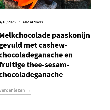
4/18/2025
Alle artikels
Melkchocolade paaskonijn
gevuld met cashew-
chocoladeganache en
fruitige thee-sesam-
chocoladeganache
Verder lezen →