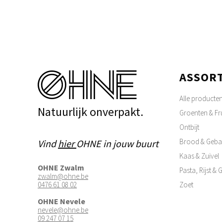
ASSOR
Alle producte
Natuurlijk onverpakt.
Groenten & Fru
Ontbijt
Brood & Geba
Vind
hier
OHNE in jouw buurt
Kaas & Zuivel
OHNE Zwalm
Pasta, Rijst &
zwalm@ohne.be
0476 61 08 02
Zoet
OHNE Nevele
nevele@ohne.be
09 247 07 15