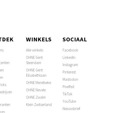
TDEK
WINKELS
SOCIAAL
ons
Alle winkels
Facebook
OHNE Gent
LinkedIn
centen
Steendam
Instagram
ten
OHNE Gent
Pinterest
Elisabethlaan
en
Mastodon
OHNE Merelbeke
ricks
Pixelfed
OHNE Nevele
edrijven
TikTok
OHNE Zwalm
YouTube
ranten
Klein Zwitserland
Nieuwsbrief
res