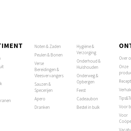
TIMENT
ON
Noten & Zaden
Hygiëne &
Verzorging
Peulen & Bonen
n
Over 
Onderhoud &
Verse
it
Onze
Huishouden
Bereidingen &
produ
Vleesvervangers
Onderweg &
Recep
Opbergen
k
Sauzen &
Verhal
Specerijen
Feest
Tips&T
Apero
Cadeaubon
 Granen
Voor b
Dranken
Bestel in bulk
Voor
Coöpe
Vacatu