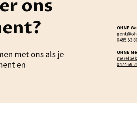
er ons
ment?
OHNE Ge
gent@oh
0485 53 8
men met ons als je
OHNE Me
merelbe
ment en
0474 69 2